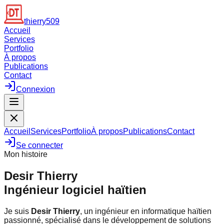
thierry509
Accueil
Services
Portfolio
À propos
Publications
Contact
Connexion
Accueil
Services
Portfolio
À propos
Publications
Contact
Se connecter
Mon histoire
Desir Thierry
Ingénieur logiciel haïtien
Je suis
Desir Thierry
, un ingénieur en informatique haïtien
passionné, spécialisé dans le développement de solutions